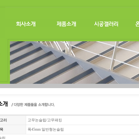
고리
고무논슬립/고무패킹
목
폭45mm 일반형논슬립
슬립