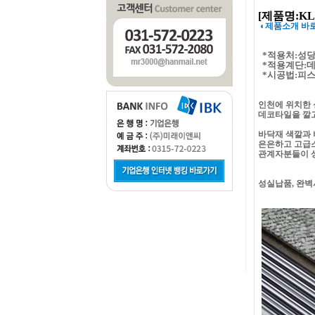
[제품명:KL-
◐제품소개 바
*적용처:성
*적용계단:
*시공법:피스
인천에 위치한 
데코타일을 깔
바닥재 색깔과
은은하고 고급
관계자분들이 
성실납품, 완