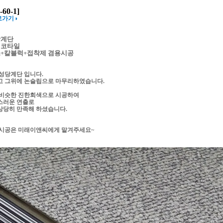
60-1]
로가기◑
당계단
데코타일
+칼블럭+접착제 겸용시공
성당계단 입니다.
고 그위에 논슬립으로 마무리하였습니다.
 비슷한 진한회색으로 시공하여
스러운 연출로
상당히 만족해 하셨습니다.
벽시공은 미래이앤씨에게 맡겨주세요~