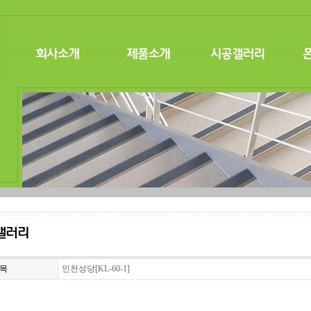
목
인천성당[KL-60-1]