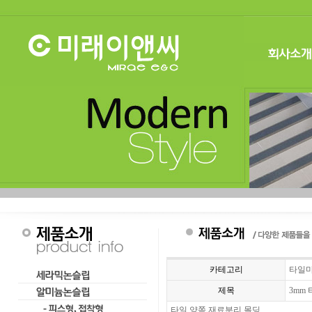
카테고리
타일
제목
3mm
타일 양쪽 재료분리 몰딩