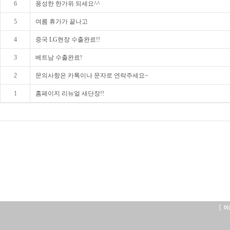
6
풍성한 한가위 되세요^^
5
여름 휴가가 끝나고
4
중국 LG현장 수출완료!!
3
베트남 수출완료!
2
문의사항은 카톡이나 문자로 연락주세요~
1
홈페이지 리뉴얼 새단장!!