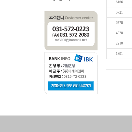
6166
5721
6770
4820
2210
1891