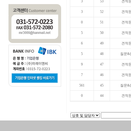
3
53
견적
3
52
견적
0
51
견적
5
50
견적
6
49
견적
5
48
질문&
9
47
견적
7
46
견적
561
45
질문&
0
44
견적