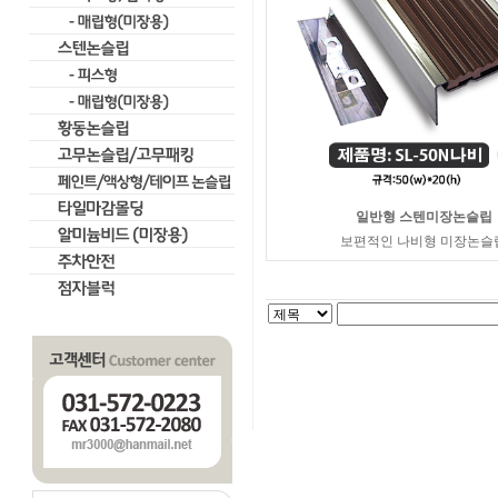
일반형 스텐미장논슬립
보편적인 나비형 미장논슬