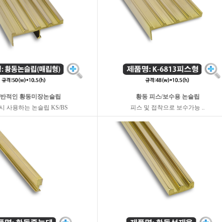
반적인 황동미장논슬립
황동 피스/보수용 논슬립
시 사용하는 논슬립 KS/BS
피스 및 접착으로 보수가능 ..