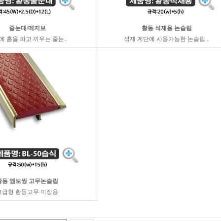
줄눈대/메지보
황동 석재용 논슬립
에 홈을 파고 끼우는 줄눈..
석재 계단에 사용가능한 논슬립 ..
황동 엠보씽 고무논슬립
고급형 황동고무 미장용