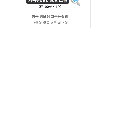
황동 엠보씽 고무논슬립
고급형 황동고무 피스형