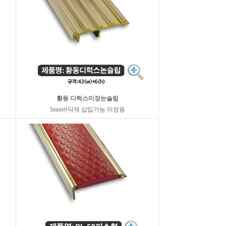
황동 디럭스미장논슬립
3mm바닥재 삽입가능 미장용