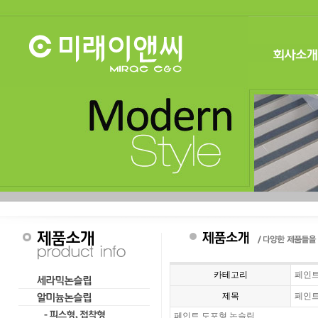
카테고리
페인트
제목
페인
페인트 도포형 논슬립